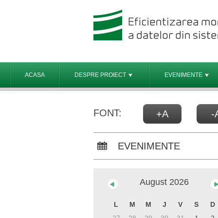
ACASA
DESPRE PROIECT
EVENIMENTE
FONT:
+A
-
EVENIMENTE
August
2026
L
M
M
J
V
S
D