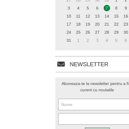
27
28
29
30
31
1
2
3
4
5
6
7
8
9
10
11
12
13
14
15
16
17
18
19
20
21
22
23
24
25
26
27
28
29
30
31
1
2
3
4
5
6
NEWSLETTER
Aboneaza-te la newsletter pentru a fi
curent cu noutatile